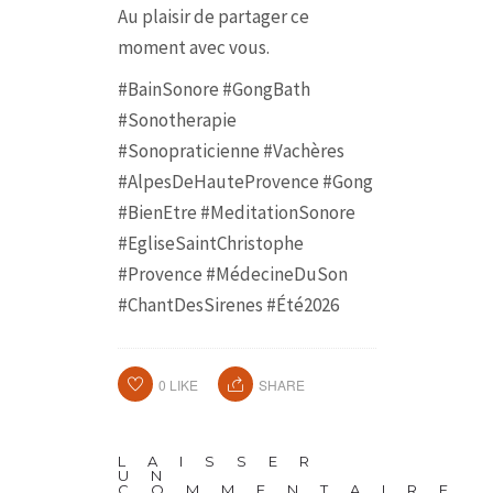
Au plaisir de partager ce
moment avec vous.
#BainSonore #GongBath
#Sonotherapie
#Sonopraticienne #Vachères
#AlpesDeHauteProvence #Gong
#BienEtre #MeditationSonore
#EgliseSaintChristophe
#Provence #MédecineDuSon
#ChantDesSirenes #Été2026
0
LIKE
SHARE
LAISSER
UN
COMMENTAIRE