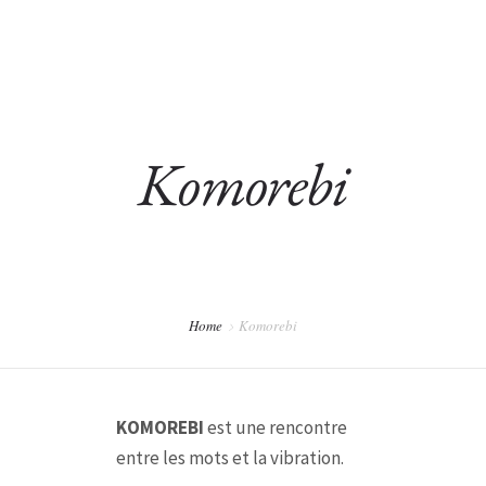
ACCUEIL
Komorebi
SONOTHÉRAPIE
PRESTATIONS
AUTEL DE LA TERRE ET MÉDECINE DE L’EAU
Home
Komorebi
COLLABORATIONS
CONTACT
KOMOREBI
est une rencontre
entre les mots et la vibration.