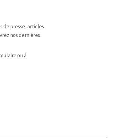
DECINE DE L’EAU
COLLABORATIONS
CONTACT
 de presse, articles,
vrez nos dernières
mulaire ou à