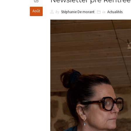
05
Août
by
in
Stéphanie De morant
Actualités