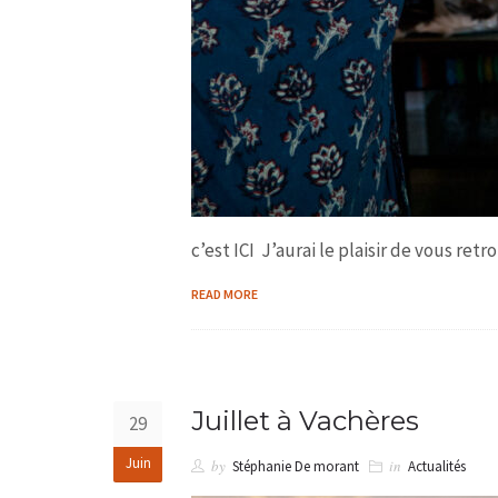
c’est ICI J’aurai le plaisir de vous re
READ MORE
Juillet à Vachères
29
Juin
by
in
Stéphanie De morant
Actualités