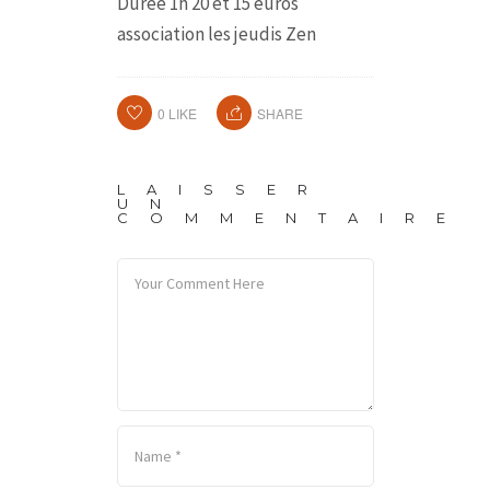
Durée 1h
20 et 15 euros
association les jeudis Zen
0
LIKE
SHARE
LAISSER
UN
COMMENTAIRE