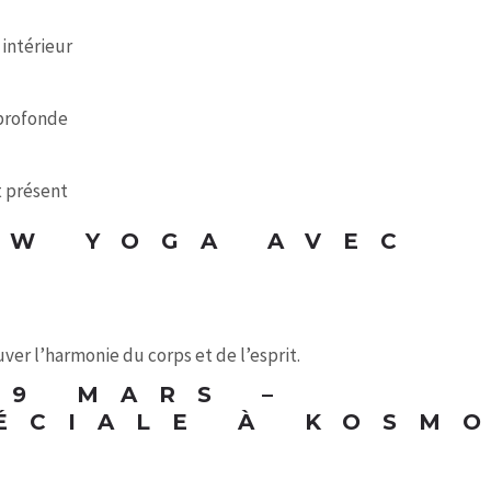
intérieur
 profonde
t présent
W YOGA AVEC
)
ver l’harmonie du corps et de l’esprit.
9 MARS –
ÉCIALE À KOSM