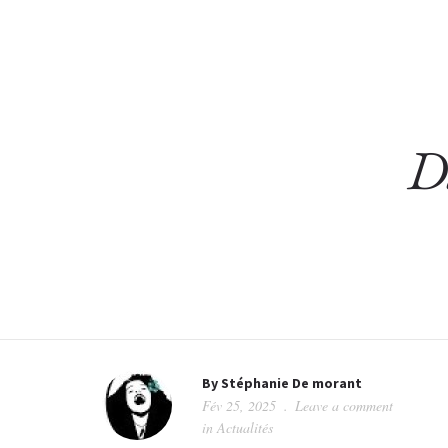
ACCUEIL
SONOTHÉ
D
By
Stéphanie De morant
Fév 25, 2025
Leave a comment
in
Actualités