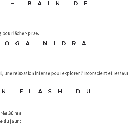
 – BAIN DE
g pour lâcher-prise.
YOGA NIDRA
une relaxation intense pour explorer l’inconscient et restau
N FLASH DU
durée 30 mn
e du jour
: