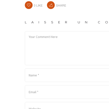
0
LIKE
SHARE
LAISSER UN C